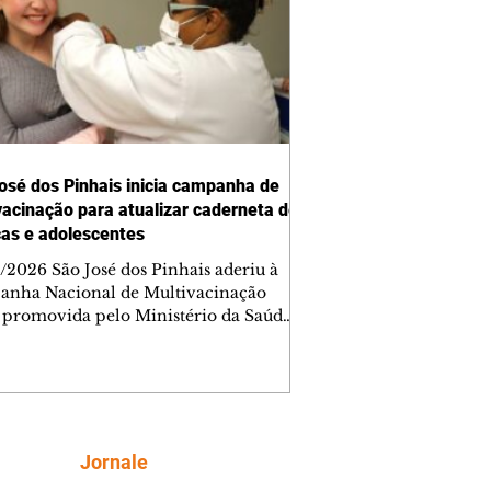
osé dos Pinhais inicia campanha de
vacinação para atualizar caderneta de
ças e adolescentes
/2026 São José dos Pinhais aderiu à
nha Nacional de Multivacinação
 promovida pelo Ministério da Saúde
 objetivo de atualizar a caderneta de
ação de crianças e adolescentes. A
ização, que segue até 1º de setembro,
a a proteção contra doenças
preveníveis e fortalece a cobertura
al no município. Segundo a Secretaria
Siga
Jornale
ipal de Saúde (Sems), a campanha é