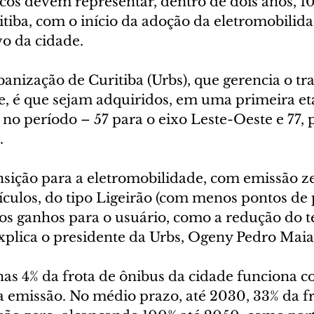
icos devem representar, dentro de dois anos, 10
tiba, com o início da adoção da eletromobilida
vo da cidade.
anização de Curitiba (Urbs), que gerencia o tr
e, é que sejam adquiridos, em uma primeira eta
s no período – 57 para o eixo Leste-Oeste e 77, p
.
ansição para a eletromobilidade, com emissão z
ículos, do tipo Ligeirão (com menos pontos de 
ros ganhos para o usuário, como a redução do 
xplica o presidente da Urbs, Ogeny Pedro Maia
as 4% da frota de ônibus da cidade funciona c
a emissão. No médio prazo, até 2030, 33% da fr