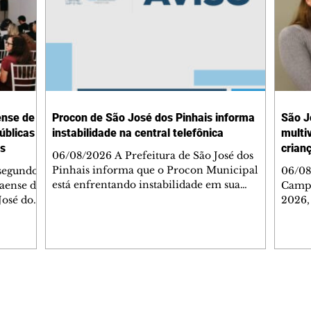
ense de
Procon de São José dos Pinhais informa
São J
úblicas
instabilidade na central telefônica
multi
is
crian
06/08/2026 A Prefeitura de São José dos
Pinhais informa que o Procon Municipal
 segundo
06/08
está enfrentando instabilidade em sua
naense de
Campa
central telefônica, o que pode
José dos
2026,
comprometer o atendimento por ligações.
com o
Enquanto o problema é solucionado, os
cação
vacin
consumidores que precisarem de
ormar
mobil
informações ou tiverem dúvidas podem
ores,
ampli
entrar em contato por mensagem de texto
tes e
imuno
pelo WhatsApp oficial do Procon, no
utir
vacin
Editorias
Editais Certificados
número (41) 3283-6160. A Prefeitura
gência
Munic