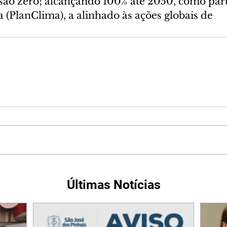
ão zero; alcançando 100% até 2050, como part
 (PlanClima), a alinhado às ações globais de 
Últimas Notícias