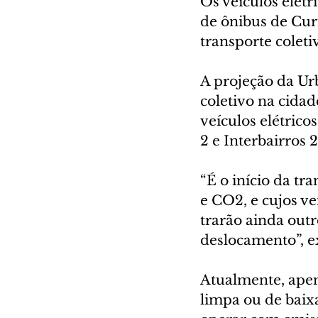
Os veículos elétr
de ônibus de Curi
transporte coleti
A projeção da Urb
coletivo na cidad
veículos elétrico
2 e Interbairros 2
“É o início da tr
e CO2, e cujos ve
trarão ainda out
deslocamento”, e
Atualmente, apen
limpa ou de baix