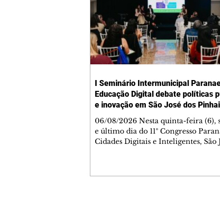
I Seminário Intermunicipal Parana
Educação Digital debate políticas p
e inovação em São José dos Pinha
06/08/2026 Nesta quinta-feira (6),
e último dia do 11º Congresso Para
Cidades Digitais e Inteligentes, São 
Pinhais sediou o I Seminário
Intermunicipal Paranaense de Edu
Digital – Conectar Ideias e Transf
Realidades. O encontro reuniu gest
professores, pesquisadores, estudan
profissionais da educação para disc
Contato comercial
políticas públicas, inovação, inteli
mmjornale@gmail.com