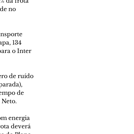
% da frota 
de no 
ansporte 
pa, 134 
ara o Inter 
ero de ruído 
parada), 
tempo de 
 Neto.
om energia 
ota deverá 