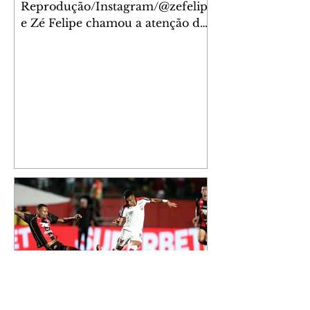
Reprodução/Instagram/@zefelip
e Zé Felipe chamou a atenção dos
seguidores ao revelar um detalhe
especial de sua nova aeronave. O
cantor compartilhou nesta
quinta-feira, 6, registros do
jatinho recém-adquirido e
mostrou que decidiu personalizar
o espaço com uma ilustração que
reúne Virginia Fonseca e os três
filhos que eles tiveram juntos:
Maria Alice, Maria Flor e José
Leonardo. Na imagem, aparecem
os apelidos dos integrantes da
família, entre eles "Papai",
"Mamãe",