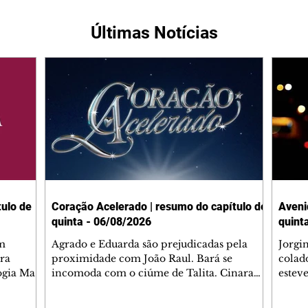
Últimas Notícias
ulo de
Coração Acelerado | resumo do capítulo de
Aveni
quinta - 06/08/2026
quint
m
Agrado e Eduarda são prejudicadas pela
Jorgi
ra
proximidade com João Raul. Bará se
colad
ogia Mau
incomoda com o ciúme de Talita. Cinara
estev
e Rafael
desabafa com Ronei e decide passar uns
infor
dias na casa de Palhares. Agrado pede para
e pro