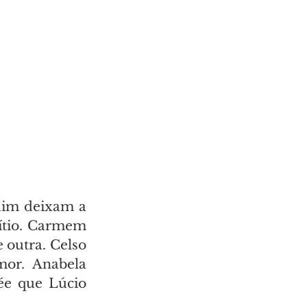
im deixam a 
ítio. Carmem 
outra. Celso 
or. Anabela 
ée que Lúcio 