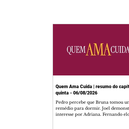
Quem Ama Cuida | resumo do capít
quinta - 06/08/2026
Pedro percebe que Bruna tomou u
remédio para dormir. Joel demonst
interesse por Adriana. Fernando el
Mau. Bia não gosta quando Brigitte 
se sentam à mesa com ela e César,