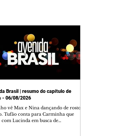
da Brasil | resumo do capítulo de
a - 06/08/2026
nho vê Max e Nina dançando de rosto
o. Tufão conta para Carminha que
e com Lucinda em busca de
mações sobre Rita. Nina despista Max
cura Jorginho, mas não o encontra.