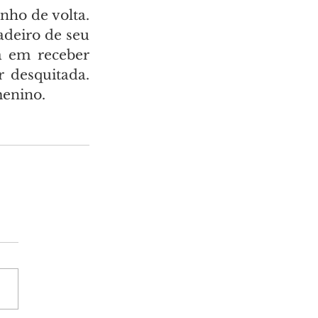
ho de volta. 
deiro de seu 
a em receber 
 desquitada. 
menino.