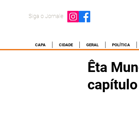
Siga o Jornale
CAPA
CIDADE
GERAL
POLÍTICA
Êta Mun
capítulo