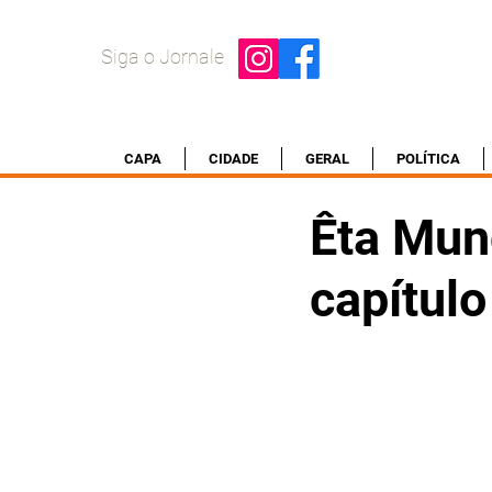
Siga o Jornale
CAPA
CIDADE
GERAL
POLÍTICA
Êta Mun
capítulo