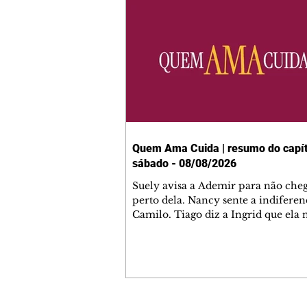
Quem Ama Cuida | resumo do capít
sábado - 08/08/2026
Suely avisa a Ademir para não che
perto dela. Nancy sente a indiferen
Camilo. Tiago diz a Ingrid que ela
competência para presidir a joalher
André conta a Pedro que a associaç
advogados expulsou Ademir. Laure
contrata Adriana para servir no
restaurante. Adriana vê Pedro e Br
restaurante. Bruna provoca Adrian