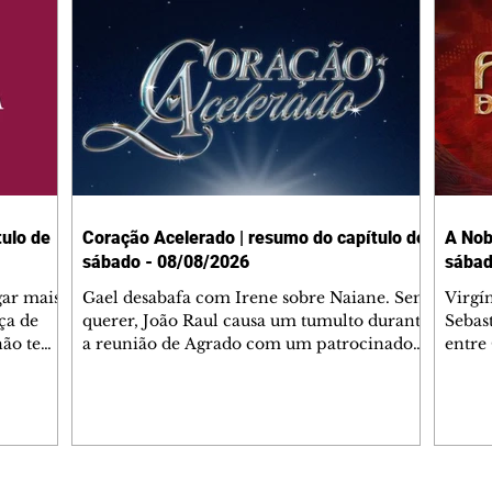
ulo de
Coração Acelerado | resumo do capítulo de
A Nob
sábado - 08/08/2026
sábad
gar mais
Gael desabafa com Irene sobre Naiane. Sem
Virgí
ça de
querer, João Raul causa um tumulto durante
Sebas
 não tem
a reunião de Agrado com um patrocinador.
entre
ia.
Zilá orienta Osmar a seguir Cinara, que
que B
ão de
percebe a movimentação e alerta Ronei.
nega 
ntino
Palhares confronta Cinara sobre a
Tonho
aproximação com Ronei. Eduarda pensa
a fam
una no
em pedir a Valéria para ficar com Sol. Gael
com O
a. Dora
decide terminar com Naiane. João Raul
e é d