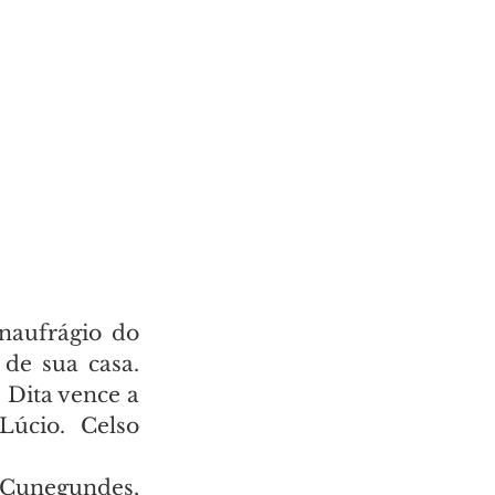
aufrágio do 
de sua casa. 
Dita vence a 
úcio. Celso 
 Cunegundes, 