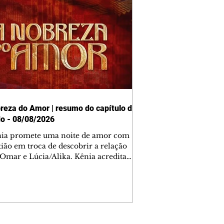
reza do Amor | resumo do capítulo de
o - 08/08/2026
nia promete uma noite de amor com
tião em troca de descobrir a relação
 Omar e Lúcia/Alika. Kênia acredita
inta esteja mesmo ao lado de Jendal, e
o convite para jantar com os dois.
 desabafa com Casemiro e conta que
ília de Lúcia/Alika tem uma dívida
mar. Ana Maria vai à casa de Manoel
estratada por Fortunato. José e Omar