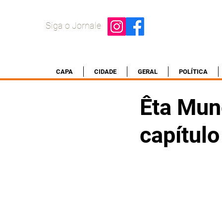
Siga o Jornale
CAPA
CIDADE
GERAL
POLÍTICA
Êta Mun
capítulo