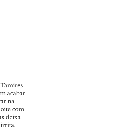
. Tamires 
em acabar 
ar na 
oite com 
s deixa 
rrita. 