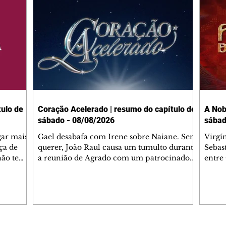
ulo de
Coração Acelerado | resumo do capítulo de
A Nob
sábado - 08/08/2026
sábad
gar mais
Gael desabafa com Irene sobre Naiane. Sem
Virgí
ça de
querer, João Raul causa um tumulto durante
Sebas
 não tem
a reunião de Agrado com um patrocinador.
entre
ia.
Zilá orienta Osmar a seguir Cinara, que
que B
ão de
percebe a movimentação e alerta Ronei.
nega 
ntino
Palhares confronta Cinara sobre a
Tonho
aproximação com Ronei. Eduarda pensa
a fam
una no
em pedir a Valéria para ficar com Sol. Gael
com O
a. Dora
decide terminar com Naiane. João Raul
e é d