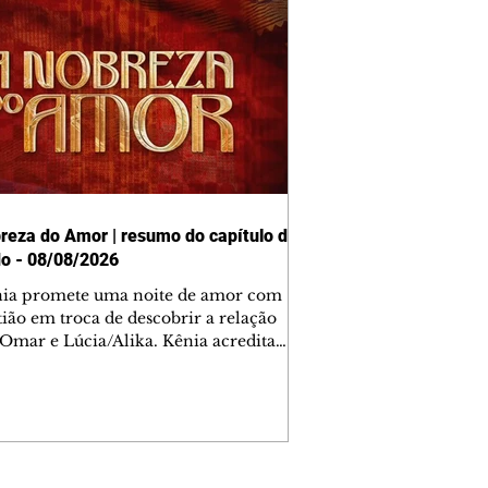
reza do Amor | resumo do capítulo de
o - 08/08/2026
nia promete uma noite de amor com
tião em troca de descobrir a relação
 Omar e Lúcia/Alika. Kênia acredita
inta esteja mesmo ao lado de Jendal, e
o convite para jantar com os dois.
 desabafa com Casemiro e conta que
ília de Lúcia/Alika tem uma dívida
mar. Ana Maria vai à casa de Manoel
estratada por Fortunato. José e Omar