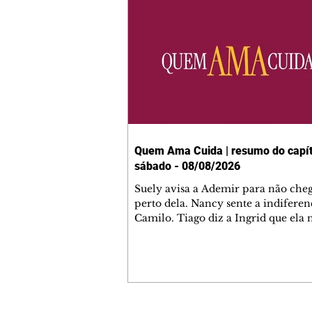
Quem Ama Cuida | resumo do capít
sábado - 08/08/2026
Suely avisa a Ademir para não che
perto dela. Nancy sente a indiferen
Camilo. Tiago diz a Ingrid que ela
competência para presidir a joalher
André conta a Pedro que a associaç
advogados expulsou Ademir. Laure
contrata Adriana para servir no
restaurante. Adriana vê Pedro e Br
restaurante. Bruna provoca Adrian