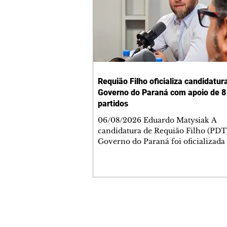
Requião Filho oficializa candidatur
Governo do Paraná com apoio de 8
partidos
06/08/2026 Eduardo Matysiak A
candidatura de Requião Filho (PDT
Governo do Paraná foi oficializada
desta quarta-feira (5), em Curitiba. 
coligação liderada pelo atual depu
estadual conta com PDT, PT, PV, P
PCdoB, Rede, PRD e Solidariedade,
indicou Michelle Caputo para a va
vice-governador. A chapa conta a
Contato comercial
Gleisi Hoffmann e Dr. Rosinha para
mmjornale@gmail.com
vagas ao Senado. O ato político foi marcado