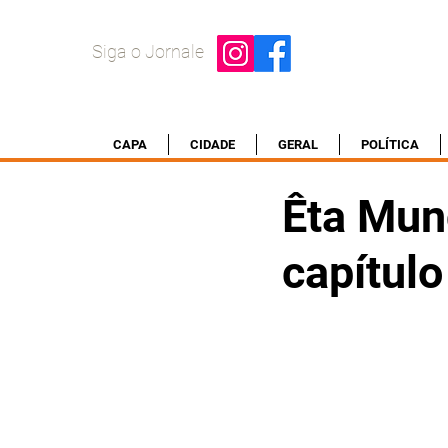
Siga o Jornale
CAPA
CIDADE
GERAL
POLÍTICA
Êta Mun
capítulo