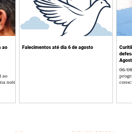
a ao
Falecimentos até dia 6 de agosto
Curit
defes
Agost
06/08
) ao
progr
 na noite
consc
A
violên
tado
Curit
SOL,
de Es
 que
promov
ga de
oficin
inda com
Autop
Editorias
Editais Certificados
 as
Indust
gratui