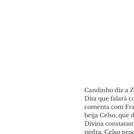
Candinho diz a Z
Dita que falará c
comenta com Fran
beija Celso, que 
Divina constatam
pedra. Celso pro