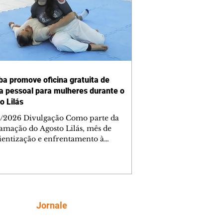
iba promove oficina gratuita de
a pessoal para mulheres durante o
o Lilás
/2026 Divulgação Como parte da
amação do Agosto Lilás, mês de
ientização e enfrentamento à
cia contra a mulher, a Prefeitura de
iba, por meio da Secretaria Municipal
porte, Lazer e Juventude (Smelj)
e, no dia 11 de agosto, às 14h, a
a Segura de Si: Defesa Pessoal e
roteção, no Teatro da Vila, na Cidade
Siga
Jornale
rial de Curitiba (CIC). A atividade é
ta e tem como objetivo fortalecer a