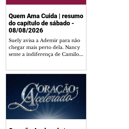
Quem Ama Cuida | resumo
do capítulo de sábado -
08/08/2026
Suely avisa a Ademir para não
chegar mais perto dela. Nancy
sente a indiferença de Camilo.
Tiago diz a Ingrid que ela não
tem competência para presidir a
joalheria. André conta a Pedro
que a associação de advogados
expulsou Ademir. Laurentino
contrata Adriana para servir no
restaurante. Adriana vê Pedro e
Bruna no restaurante. Bruna
provoca Adriana. Dora pede
ajuda a André para marcar um