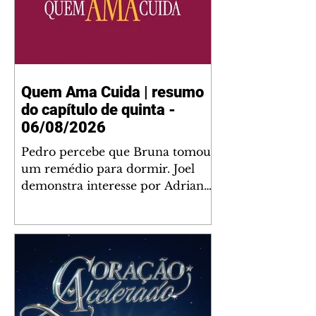
Quem Ama Cuida | resumo
do capítulo de quinta -
06/08/2026
Pedro percebe que Bruna tomou
um remédio para dormir. Joel
demonstra interesse por Adriana.
Fernando elogia Mau Mau. Bia
não gosta quando Brigitte e
Rafael se sentam à mesa com ela
e César, atrapalhando o jantar
romântico do casal. Bruna se
aproveita da preocupação de
Pedro com sua saúde para