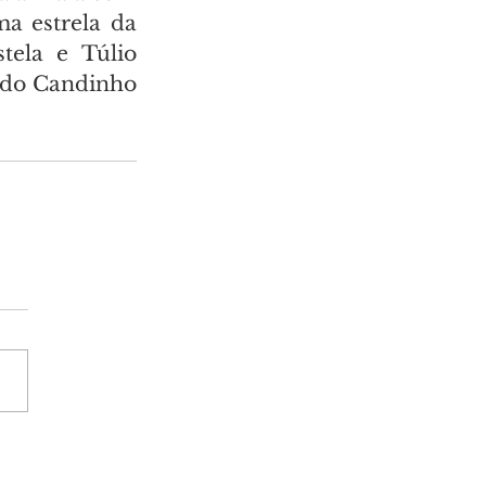
a estrela da 
ela e Túlio 
ndo Candinho 