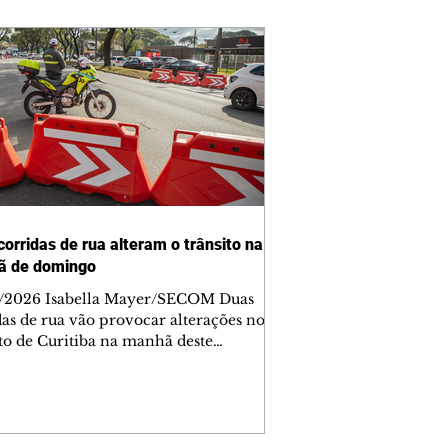
corridas de rua alteram o trânsito na
ã de domingo
/2026 Isabella Mayer/SECOM Duas
das de rua vão provocar alterações no
ito de Curitiba na manhã deste
go (9/8). As mudanças começam às
e afetam principalmente as regiões do
m das Américas e do Água Verde.
es de trânsito e monitores farão o
anhamento das provas. A orientação