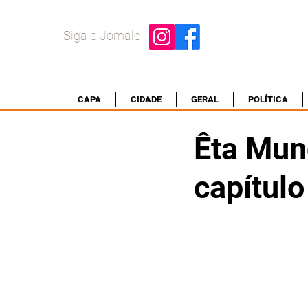
Siga o Jornale
CAPA
CIDADE
GERAL
POLÍTICA
Êta Mun
capítul