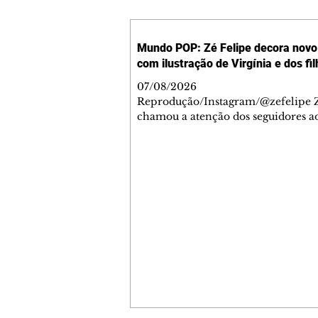
Mundo POP: Zé Felipe decora novo 
com ilustração de Virgínia e dos fi
07/08/2026
Reprodução/Instagram/@zefelipe Z
chamou a atenção dos seguidores ao
um detalhe especial de sua nova ae
O cantor compartilhou nesta quinta
6, registros do jatinho recém-adqui
mostrou que decidiu personalizar 
com uma ilustração que reúne Virg
Fonseca e os três filhos que eles ti
juntos: Maria Alice, Maria Flor e Jo
Leonardo. Na imagem, aparecem o
apelidos dos integrantes da família,
eles "Papai", "Mamãe",