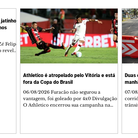
jatinho
lhos
é Felipe
 revelar
ronave.
-feira,
rido e
Athletico é atropelado pelo Vitória e está
Duas 
o espaço
fora da Copa do Brasil
manh
inia
veram
06/08/2026 Furacão não segurou a
07/08
sé
vantagem, foi goleado por 4x0 Divulgação
corri
s
O Athletico encerrou sua campanha na
trâns
 entre
Copa do Brasil nesta quinta-feira (6), em
domin
uma noite infeliz em Salvador (BA). O time
5h30 
paranaense foi superado por 4×0 pelo
Jardi
Vitória, no Barradão, e viu derreter a
Agent
vantagem de dois gols que levou da Arena
acomp