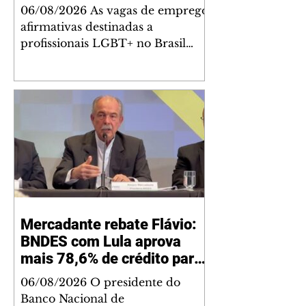
LGBTs no País
06/08/2026 As vagas de emprego
afirmativas destinadas a
profissionais LGBT+ no Brasil
estão sendo oferecidas de
maneira desigual no País, com
cinco Estados tendo média de
ofertas abaixo de 0%. Entre as
localidades nas quais a abertura
desses postos aparece em
destaque, ainda assim o índice é
pouco expressivo: são
aproximadamente duas vagas
para esse público a cada 100
Mercadante rebate Flávio:
abertas. Os dados são do relatório
BNDES com Lula aprova
"O placar da Diversidade no
trabalho", lançado pela
mais 78,6% de crédito para
plataforma de recrutam
SP do que Bolsonaro
06/08/2026 O presidente do
Banco Nacional de