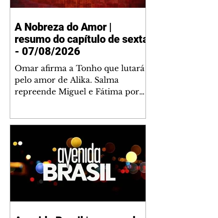
A Nobreza do Amor |
resumo do capítulo de sexta
- 07/08/2026
Omar afirma a Tonho que lutará
pelo amor de Alika. Salma
repreende Miguel e Fátima por
terem sido rudes com Omar.
Maria Helena aconselha Manoel
sobre seu namoro com Ana
Maria. Pressionado, Bakari revela
a Jendal que Chinua esteve em
terras inimigas. Omar pede que
Alika o acompanhe até a agência
bancária. Chinua alerta Dumi,
Akin e Ladisa sobre as
desconfianças de Jendal, que