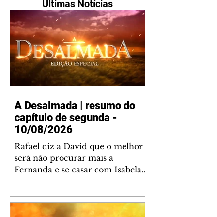
Últimas Notícias
A Desalmada | resumo do
capítulo de segunda -
10/08/2026
Rafael diz a David que o melhor
será não procurar mais a
Fernanda e se casar com Isabela.
Júlia diz a Otávio que sua esposa
desconfia que ele tem uma
amante. Diante do túmulo de
Santiago, Fernanda diz que quer