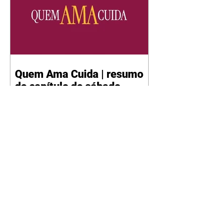
Quem Ama Cuida | resumo
do capítulo de sábado -
08/08/2026
Suely avisa a Ademir para não
chegar mais perto dela. Nancy
sente a indiferença de Camilo.
Tiago diz a Ingrid que ela não
tem competência para presidir a
joalheria. André conta a Pedro
que a associação de advogados
expulsou Ademir. Laurentino
contrata Adriana para servir no