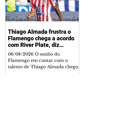
Thiago Almada frustra o
Flamengo chega a acordo
com River Plate, diz
jornalista
06/08/2026 O sonho do
Flamengo em contar com o
talento de Thiago Almada chegou
ao fim. Disputado também pelo
River Plate, o jogador acertou a
sua ida para o clube argentino
frustrando a diretoria rubro-
negra. De acordo com
informações do jornalista
Fabrizio Romano, o meio-
campista tem um acordo verbal