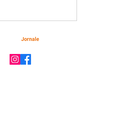
e decide prestar queixa contra
ica. Gael descobre que Naiane passou
ações sigilosas para Talita. Ronei
ra Verônica novamente e descobre
la deixou Bom Retorno. Gael se
ciona com Naiane. Valéria anuncia
e mudará de país, e Eduarda se
Siga
Jornale
upa com Sol. Palhares desconfia de
a em relação a Zilá. Ronei e Cinara
nfia