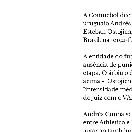
A Conmebol decid
uruguaio Andrés 
Esteban Ostojich
Brasil, na terça-
A entidade do fu
ausência de puni
etapa. O árbitro 
acima -, Ostojich
"intensidade médi
do juiz com o VA
Andrés Cunha ser
entre Athletico e
lugar ao também