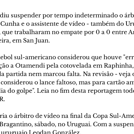
iu suspender por tempo indeterminado o árbi
Cunha e o assistente de vídeo - também do Uru
, que trabalharam no empate por 0 a 0 entre Ar
feira, em San Juan.
tebol sul-americano considerou que houve "err
ção a Otamendi pela cotovelada em Raphinha,
da partida nem marcou falta. Na revisão - veja 
 considerou o lance faltoso, mas para cartão am
a do golpe". Leia no fim desta reportagem todo
R.
ia o árbitro de vídeo na final da Copa Sul-Ame
 Bragantino, sábado, no Uruguai. Com a suspens
 uruguaio Leodan González.