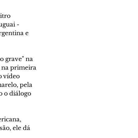
tro 
guai - 
gentina e 
o grave" na 
 na primeira 
o vídeo 
arelo, pela 
 o diálogo 
ricana, 
ão, ele dá 