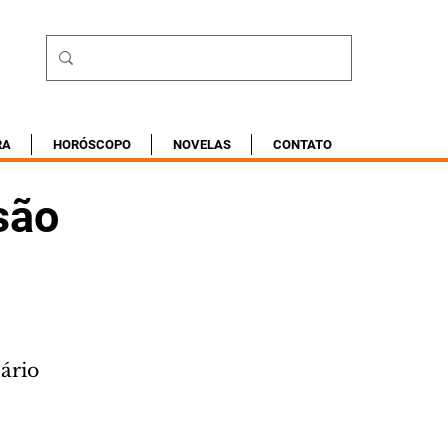
RA
HORÓSCOPO
NOVELAS
CONTATO
são
sário