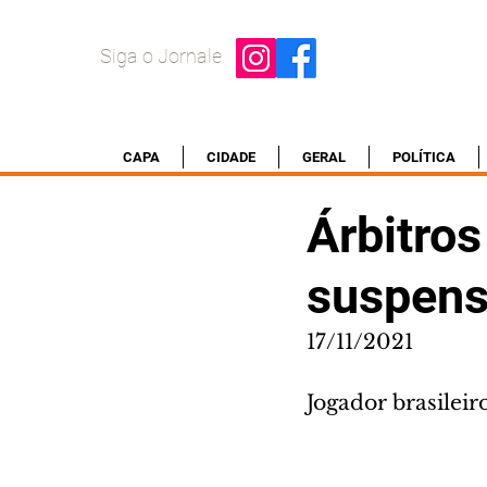
Siga o Jornale
CAPA
CIDADE
GERAL
POLÍTICA
Árbitros
suspenso
17/11/2021
Jogador brasileir