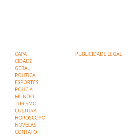
u
encontra Nina no lixão. Débora se
Janet
do,
preocupa com Jorginho. Monalisa pede que
Verôn
esteve
Olenka não a deixe sozinha. Tufão
inform
 Alika o
encontra Jorginho e o leva para casa. Max é
procu
. Chinua
hostil com Carminha. Diógenes se irrita
que e
quando Tavinho diz que não negociará o
decep
 Pascoal
passe de Roni por causa de sua sexualidade.
que s
Editorias
Editais Certificados
re que
Janaína admite para Jorginho que Lúcio e
preoc
r aos
Max estavam envolvidos na tentativa de
Cinar
CAPA
PUBLICIDADE LEGAL
assalto à
desco
CIDADE
GERAL
POLÍTICA
ESPORTES
POLÍCIA
MUNDO
TURISMO
CULTURA
HORÓSCOPO
NOVELAS
CONTATO