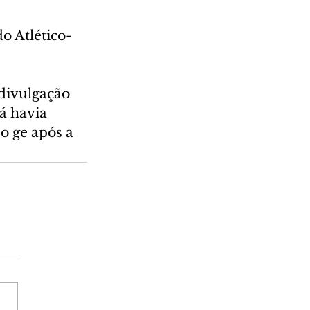
o Atlético-
divulgação 
á havia 
o ge após a 